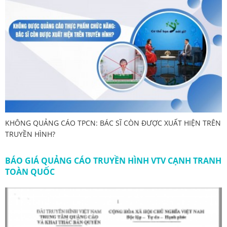
KHÔNG QUẢNG CÁO TPCN: BÁC SĨ CÒN ĐƯỢC XUẤT HIỆN TRÊN
TRUYỀN HÌNH?
BÁO GIÁ QUẢNG CÁO TRUYỀN HÌNH VTV CẠNH TRANH
TOÀN QUỐC