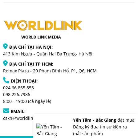
ĐỊA CHỈ TẠI HÀ NỘI:
413 Kim Ngưu - Quận Hai Bà Trưng- Hà Nội
ĐỊA CHỈ TẠI TP HCM:
Remax Plaza - 20 Phạm Đình Hổ, P1, Q6, HCM
ĐIỆN THOẠI:
024.66.855.855
098.226.7986
8:00 - 19:00 (cả ngày lễ)
EMAIL:
cskh@worldlinkmedia.vn
Yến Tâm - Bắc Giang
đặt mua
Đăng ký đưa tin sự kiện ra
mắt sản phẩm