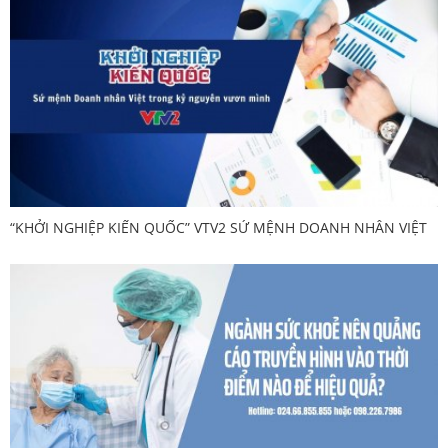
“KHỞI NGHIỆP KIẾN QUỐC” VTV2 SỨ MỆNH DOANH NHÂN VIỆT