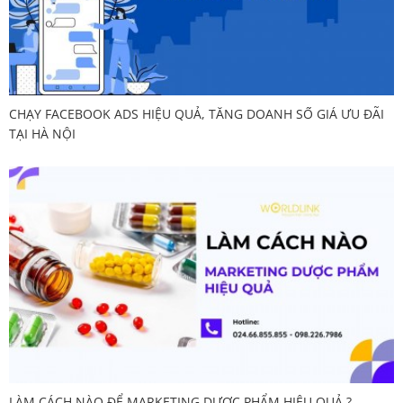
CHẠY FACEBOOK ADS HIỆU QUẢ, TĂNG DOANH SỐ GIÁ ƯU ĐÃI
TẠI HÀ NỘI
LÀM CÁCH NÀO ĐỂ MARKETING DƯỢC PHẨM HIỆU QUẢ ?