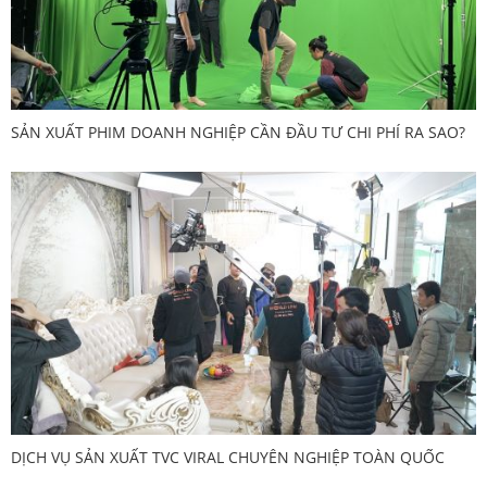
SẢN XUẤT PHIM DOANH NGHIỆP CẦN ĐẦU TƯ CHI PHÍ RA SAO?
DỊCH VỤ SẢN XUẤT TVC VIRAL CHUYÊN NGHIỆP TOÀN QUỐC