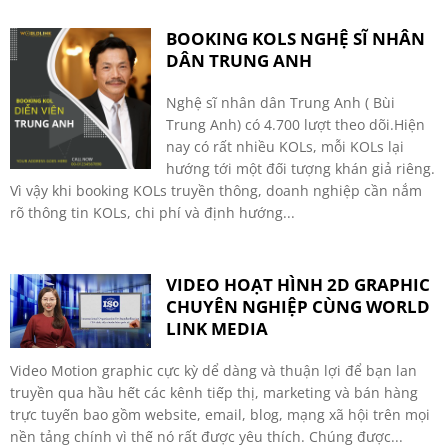
BOOKING KOLS NGHỆ SĨ NHÂN
DÂN TRUNG ANH
Nghệ sĩ nhân dân Trung Anh ( Bùi
Trung Anh) có 4.700 lượt theo dõi.Hiện
nay có rất nhiều KOLs, mỗi KOLs lại
hướng tới một đối tượng khán giả riêng.
Vì vậy khi booking KOLs truyền thông, doanh nghiệp cần nắm
rõ thông tin KOLs, chi phí và định hướng...
VIDEO HOẠT HÌNH 2D GRAPHIC
CHUYÊN NGHIỆP CÙNG WORLD
LINK MEDIA
Video Motion graphic cực kỳ dể dàng và thuận lợi để bạn lan
truyền qua hầu hết các kênh tiếp thị, marketing và bán hàng
trực tuyến bao gồm website, email, blog, mạng xã hội trên mọi
nền tảng chính vì thế nó rất được yêu thích. Chúng được...