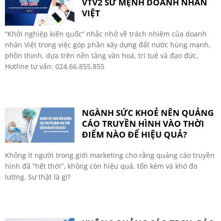
VTV2 SỨ MỆNH DOANH NHÂN
VIỆT
“Khởi nghiệp kiến quốc” nhắc nhở về trách nhiệm của doanh
nhân Việt trong việc góp phần xây dựng đất nước hùng mạnh,
phồn thịnh, dựa trên nền tảng văn hoá, trí tuệ và đạo đức.
Hotline tư vấn: 024.66.855.855
NGÀNH SỨC KHOẺ NÊN QUẢNG
CÁO TRUYỀN HÌNH VÀO THỜI
ĐIỂM NÀO ĐỂ HIỆU QUẢ?
Không ít người trong giới marketing cho rằng quảng cáo truyền
hình đã “hết thời”, không còn hiệu quả, tốn kém và khó đo
lường. Sự thật là gì?