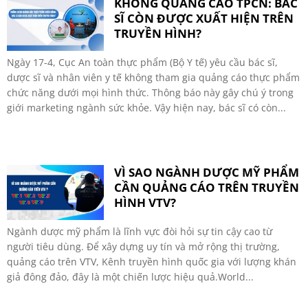
KHÔNG QUẢNG CÁO TPCN: BÁC
SĨ CÒN ĐƯỢC XUẤT HIỆN TRÊN
TRUYỀN HÌNH?
Ngày 17-4, Cục An toàn thực phẩm (Bộ Y tế) yêu cầu bác sĩ,
dược sĩ và nhân viên y tế không tham gia quảng cáo thực phẩm
chức năng dưới mọi hình thức. Thông báo này gây chú ý trong
giới marketing ngành sức khỏe. Vậy hiện nay, bác sĩ có còn...
VÌ SAO NGÀNH DƯỢC MỸ PHẨM
CẦN QUẢNG CÁO TRÊN TRUYỀN
HÌNH VTV?
Ngành dược mỹ phẩm là lĩnh vực đòi hỏi sự tin cậy cao từ
người tiêu dùng. Để xây dựng uy tín và mở rộng thị trường,
quảng cáo trên VTV, Kênh truyền hình quốc gia với lượng khán
giả đông đảo, đây là một chiến lược hiệu quả.World...