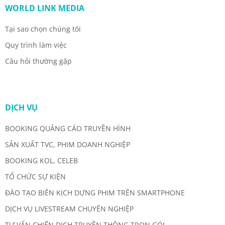
WORLD LINK MEDIA
Tại sao chọn chúng tôi
Quy trình làm việc
Câu hỏi thường gặp
DỊCH VỤ
BOOKING QUẢNG CÁO TRUYỀN HÌNH
SẢN XUẤT TVC, PHIM DOANH NGHIỆP
BOOKING KOL, CELEB
TỔ CHỨC SỰ KIỆN
ĐÀO TẠO BIÊN KỊCH DỰNG PHIM TRÊN SMARTPHONE
DỊCH VỤ LIVESTREAM CHUYÊN NGHIỆP
TƯ VẤN CHIẾN DỊCH TRUYỀN THÔNG TRỌN GÓI