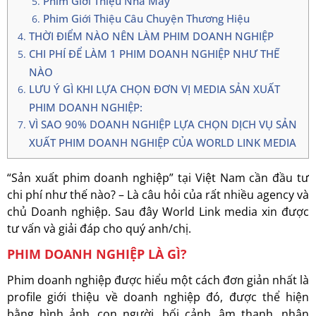
Phim Giới Thiệu Nhà Máy
Phim Giới Thiệu Câu Chuyện Thương Hiệu
THỜI ĐIỂM NÀO NÊN LÀM PHIM DOANH NGHIỆP
CHI PHÍ ĐỂ LÀM 1 PHIM DOANH NGHIỆP NHƯ THẾ
NÀO
LƯU Ý GÌ KHI LỰA CHỌN ĐƠN VỊ MEDIA SẢN XUẤT
PHIM DOANH NGHIỆP:
VÌ SAO 90% DOANH NGHIỆP LỰA CHỌN DỊCH VỤ SẢN
XUẤT PHIM DOANH NGHIỆP CỦA WORLD LINK MEDIA
“Sản xuất phim doanh nghiệp” tại Việt Nam cần đầu tư
chi phí như thế nào? – Là câu hỏi của rất nhiều agency và
chủ Doanh nghiệp. Sau đây World Link media xin được
tư vấn và giải đáp cho quý anh/chị.
PHIM DOANH NGHIỆP LÀ GÌ?
Phim doanh nghiệp được hiểu một cách đơn giản nhất là
profile giới thiệu về doanh nghiệp đó, được thể hiện
bằng hình ảnh, con người, bối cảnh, âm thanh, nhân