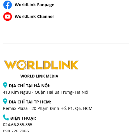
WorldLink Fanpage
WorldLink Channel
ĐỊA CHỈ TẠI HÀ NỘI:
413 Kim Ngưu - Quận Hai Bà Trưng- Hà Nội
ĐỊA CHỈ TẠI TP HCM:
Remax Plaza - 20 Phạm Đình Hổ, P1, Q6, HCM
ĐIỆN THOẠI:
024.66.855.855
098.226.7986