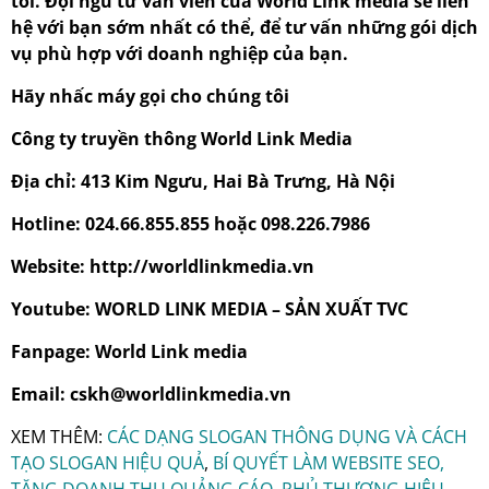
tôi. Đội ngũ tư vấn viên của World Link media sẽ liên
hệ với bạn sớm nhất có thể, để tư vấn những gói dịch
vụ phù hợp với doanh nghiệp của bạn.
Hãy nhấc máy gọi cho chúng tôi
Công ty truyền thông World Link Media
Địa chỉ: 413 Kim Ngưu, Hai Bà Trưng, Hà Nội
Hotline: 024.66.855.855 hoặc 098.226.7986
Website: http://worldlinkmedia.vn
Youtube: WORLD LINK MEDIA – SẢN XUẤT TVC
Fanpage: World Link media
Email: cskh@worldlinkmedia.vn
XEM THÊM:
CÁC DẠNG SLOGAN THÔNG DỤNG VÀ CÁCH
TẠO SLOGAN HIỆU QUẢ
,
BÍ QUYẾT LÀM WEBSITE SEO,
TĂNG DOANH THU QUẢNG CÁO, PHỦ THƯƠNG HIỆU