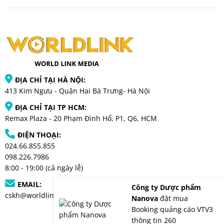
ĐỊA CHỈ TẠI HÀ NỘI:
413 Kim Ngưu - Quận Hai Bà Trưng- Hà Nội
ĐỊA CHỈ TẠI TP HCM:
Remax Plaza - 20 Phạm Đình Hổ, P1, Q6, HCM
ĐIỆN THOẠI:
024.66.855.855
098.226.7986
8:00 - 19:00 (cả ngày lễ)
EMAIL:
Công ty Dược phẩm
cskh@worldlinkmedia.vn
Nanova
đặt mua
Booking quảng cáo VTV3
thông tin 260