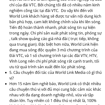
chí của đài VTC. Bởi chúng tôi đã có nhiều năm kinh
nghiệm công tác tại đài VTC. Do vậy khi đến với
World Link khách hàng sẽ được tư vấn nội dung kịch
bản phù hợp, cam kết không chỉnh sửa khi lên sóng.
Tiến độ hoàn thành nhanh, phát sóng tin sự kiện
trong ngày. Chi phí sản xuất phát sóng tin, phóng sự
, talk show quảng cáo giá nhà đài ( trực tiếp, không
qua trung gian). Đặc biệt hơn nữa, World Link hiện
đang mua sóng độc quyền 3 mũ chương trình của
Đài VTC, và 1 số chương trình tại các đài VTV, HTV,
Vĩnh Long nên chi phí phát sóng rất cạnh tranh, tối
ưu từ quá trình sản xuất đến lúc phát sóng.
5. Câu chuyện đối tác của World Link Media có gì thú
vị?
Hơn 15 năm làm nghề báo, World Link có thật nhiều
câu chuyện thú vị với đủ mọi cung bậc cảm xúc khác
nhau với đa dạng doanh nghiệp nhỏ, vừa và tập
đoàn lớn. Tuy nhiên có 1 điều thú vị nhất là, 100%