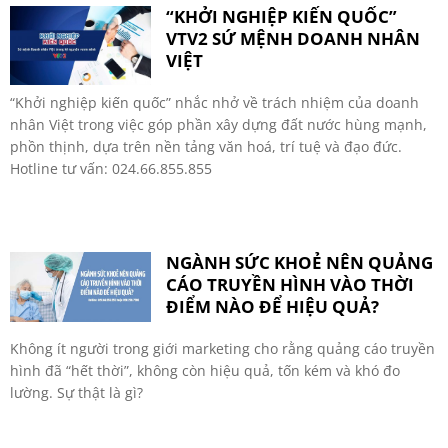
“KHỞI NGHIỆP KIẾN QUỐC”
VTV2 SỨ MỆNH DOANH NHÂN
VIỆT
“Khởi nghiệp kiến quốc” nhắc nhở về trách nhiệm của doanh
nhân Việt trong việc góp phần xây dựng đất nước hùng mạnh,
phồn thịnh, dựa trên nền tảng văn hoá, trí tuệ và đạo đức.
Hotline tư vấn: 024.66.855.855
NGÀNH SỨC KHOẺ NÊN QUẢNG
CÁO TRUYỀN HÌNH VÀO THỜI
ĐIỂM NÀO ĐỂ HIỆU QUẢ?
Không ít người trong giới marketing cho rằng quảng cáo truyền
hình đã “hết thời”, không còn hiệu quả, tốn kém và khó đo
lường. Sự thật là gì?