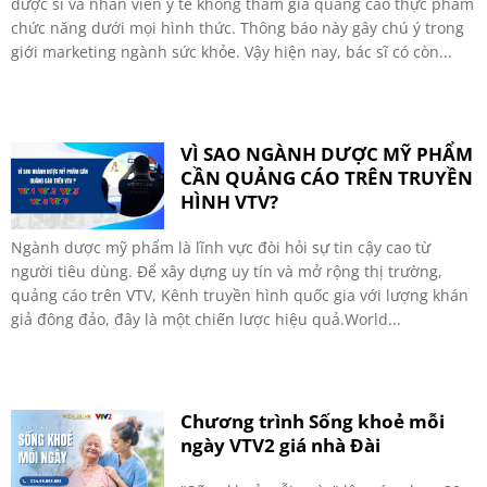
dược sĩ và nhân viên y tế không tham gia quảng cáo thực phẩm
chức năng dưới mọi hình thức. Thông báo này gây chú ý trong
giới marketing ngành sức khỏe. Vậy hiện nay, bác sĩ có còn...
VÌ SAO NGÀNH DƯỢC MỸ PHẨM
CẦN QUẢNG CÁO TRÊN TRUYỀN
HÌNH VTV?
Ngành dược mỹ phẩm là lĩnh vực đòi hỏi sự tin cậy cao từ
người tiêu dùng. Để xây dựng uy tín và mở rộng thị trường,
quảng cáo trên VTV, Kênh truyền hình quốc gia với lượng khán
giả đông đảo, đây là một chiến lược hiệu quả.World...
Chương trình Sống khoẻ mỗi
ngày VTV2 giá nhà Đài