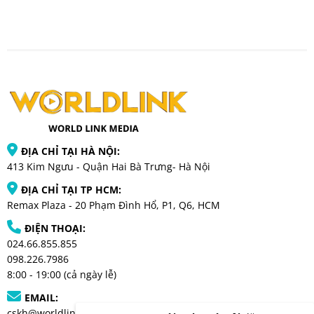
ĐỊA CHỈ TẠI HÀ NỘI:
413 Kim Ngưu - Quận Hai Bà Trưng- Hà Nội
ĐỊA CHỈ TẠI TP HCM:
Remax Plaza - 20 Phạm Đình Hổ, P1, Q6, HCM
ĐIỆN THOẠI:
024.66.855.855
098.226.7986
8:00 - 19:00 (cả ngày lễ)
EMAIL:
cskh@worldlinkmedia.vn