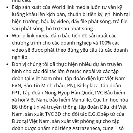
Ekip sản xuất của World link media luôn tư vấn kỹ
lưỡng khâu lên kịch bản, chuẩn bị tiền kỳ, ghi hình tại
hiện trường, hậu kỳ video, đẩy file phát sóng, trả file
sau phát sóng, hỗ trợ sau phát sóng.
World link media đảm bảo tiến độ sản xuất các
chương trình cho các doanh nghiệp và 100% các
video sẽ được phát theo đúng yêu cầu từ các doanh
nghiệp.
Đơn vị chúng tôi đã thực hiện nhiều dự án truyền
hình cho các đối tác lớn ở nước ngoài và các tập
đoàn tại Việt Nam như: tập đoàn điện lực Việt Nam
EVN, Bảo Tín Minh châu, PNJ, Kidsplaza, tập đoàn
FPT, Tập đoàn Nong Hyup Hàn Quốc,TVC Bảo hiểm
xã hội Việt Nam, bảo hiểm Manulife, Cục tin học hóa
Bộ thông tin và truyền thông, tập đoàn Dầu khí Việt
Nam, sản xuất TVC 3D cho đối tác E.G.Obếp từ của
Đức tại Việt Nam, sản xuất vệt phóng sự cho tập
đoàn dược phẩm nổi tiếng Astrazeneca, cùng 1 số