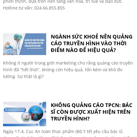
phồn thịnh, dựa trên nền tảng văn hoá, trí tuệ và đạo đức.
Hotline tư vấn: 024.66.855.855
NGÀNH SỨC KHOẺ NÊN QUẢNG
CÁO TRUYỀN HÌNH VÀO THỜI
ĐIỂM NÀO ĐỂ HIỆU QUẢ?
Không ít người trong giới marketing cho rằng quảng cáo truyền
hình đã “hết thời”, không còn hiệu quả, tốn kém và khó đo
lường. Sự thật là gì?
KHÔNG QUẢNG CÁO TPCN: BÁC
SĨ CÒN ĐƯỢC XUẤT HIỆN TRÊN
TRUYỀN HÌNH?
Ngày 17-4, Cục An toàn thực phẩm (Bộ Y tế) yêu cầu bác sĩ,