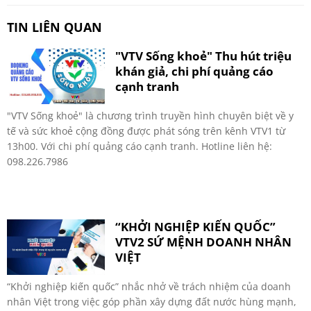
TIN LIÊN QUAN
"VTV Sống khoẻ" Thu hút triệu
khán giả, chi phí quảng cáo
cạnh tranh
"VTV Sống khoẻ" là chương trình truyền hình chuyên biệt về y
tế và sức khoẻ cộng đồng được phát sóng trên kênh VTV1 từ
13h00. Với chi phí quảng cáo cạnh tranh. Hotline liên hệ:
098.226.7986
“KHỞI NGHIỆP KIẾN QUỐC”
VTV2 SỨ MỆNH DOANH NHÂN
VIỆT
“Khởi nghiệp kiến quốc” nhắc nhở về trách nhiệm của doanh
nhân Việt trong việc góp phần xây dựng đất nước hùng mạnh,