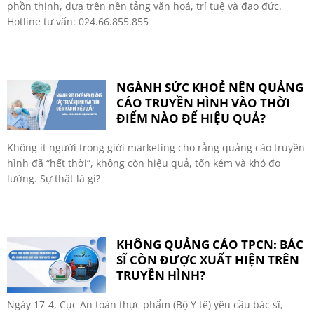
phồn thịnh, dựa trên nền tảng văn hoá, trí tuệ và đạo đức.
Hotline tư vấn: 024.66.855.855
NGÀNH SỨC KHOẺ NÊN QUẢNG
CÁO TRUYỀN HÌNH VÀO THỜI
ĐIỂM NÀO ĐỂ HIỆU QUẢ?
Không ít người trong giới marketing cho rằng quảng cáo truyền
hình đã “hết thời”, không còn hiệu quả, tốn kém và khó đo
lường. Sự thật là gì?
KHÔNG QUẢNG CÁO TPCN: BÁC
SĨ CÒN ĐƯỢC XUẤT HIỆN TRÊN
TRUYỀN HÌNH?
Ngày 17-4, Cục An toàn thực phẩm (Bộ Y tế) yêu cầu bác sĩ,