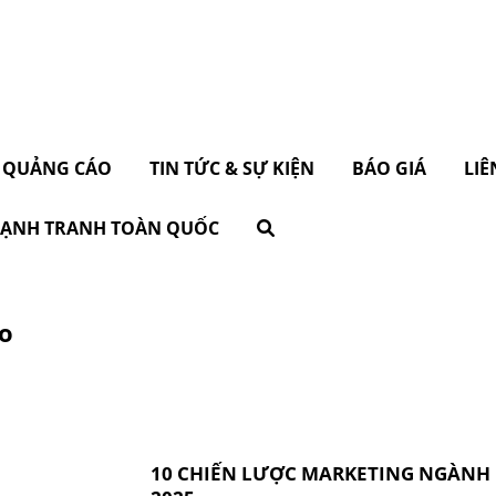
 QUẢNG CÁO
TIN TỨC & SỰ KIỆN
BÁO GIÁ
LIÊ
 CẠNH TRANH TOÀN QUỐC
ào
10 CHIẾN LƯỢC MARKETING NGÀNH