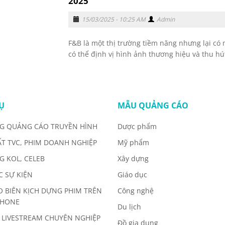
2025
15/03/2025 - 10:25 AM
Admin
F&B là một thị trường tiềm năng nhưng lại có
có thể định vị hình ảnh thương hiệu và thu hú
Ụ
MẪU QUẢNG CÁO
G QUẢNG CÁO TRUYỀN HÌNH
Dược phẩm
ẤT TVC, PHIM DOANH NGHIỆP
Mỹ phẩm
G KOL, CELEB
Xây dựng
C SỰ KIỆN
Giáo dục
O BIÊN KỊCH DỰNG PHIM TRÊN
Công nghệ
PHONE
Du lịch
 LIVESTREAM CHUYÊN NGHIỆP
Đồ gia dụng