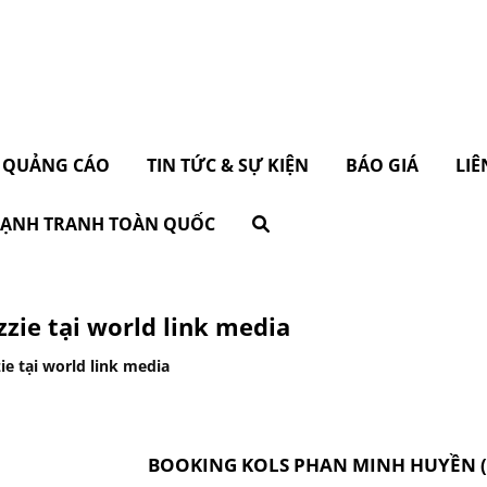
 QUẢNG CÁO
TIN TỨC & SỰ KIỆN
BÁO GIÁ
LIÊ
 CẠNH TRANH TOÀN QUỐC
zzie tại world link media
ie tại world link media
BOOKING KOLS PHAN MINH HUYỀN (