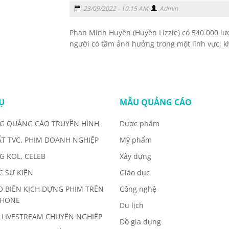
23/09/2022 - 10:15 AM
Admin
Phan Minh Huyền (Huyền Lizzie) có 540.000 lư
người có tầm ảnh hưởng trong một lĩnh vực, kh
Ụ
MẪU QUẢNG CÁO
G QUẢNG CÁO TRUYỀN HÌNH
Dược phẩm
ẤT TVC, PHIM DOANH NGHIỆP
Mỹ phẩm
G KOL, CELEB
Xây dựng
C SỰ KIỆN
Giáo dục
O BIÊN KỊCH DỰNG PHIM TRÊN
Công nghệ
PHONE
Du lịch
 LIVESTREAM CHUYÊN NGHIỆP
Đồ gia dụng