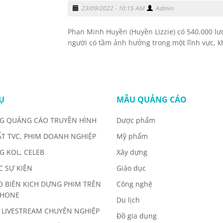
23/09/2022 - 10:15 AM
Admin
Phan Minh Huyền (Huyền Lizzie) có 540.000 lư
người có tầm ảnh hưởng trong một lĩnh vực, kh
Ụ
MẪU QUẢNG CÁO
G QUẢNG CÁO TRUYỀN HÌNH
Dược phẩm
ẤT TVC, PHIM DOANH NGHIỆP
Mỹ phẩm
G KOL, CELEB
Xây dựng
C SỰ KIỆN
Giáo dục
O BIÊN KỊCH DỰNG PHIM TRÊN
Công nghệ
PHONE
Du lịch
 LIVESTREAM CHUYÊN NGHIỆP
Đồ gia dụng