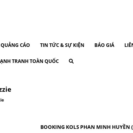
 QUẢNG CÁO
TIN TỨC & SỰ KIỆN
BÁO GIÁ
LIÊ
 CẠNH TRANH TOÀN QUỐC
zzie
ie
BOOKING KOLS PHAN MINH HUYỀN (