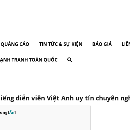
 QUẢNG CÁO
TIN TỨC & SỰ KIỆN
BÁO GIÁ
LIÊ
 CẠNH TRANH TOÀN QUỐC
iếng diễn viên Việt Anh uy tín chuyên ng
dung
[
Ẩn
]