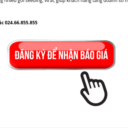
g nhiều gói seeding, viral, giúp khách hàng tăng doanh số 
ặc 024.66.855.855