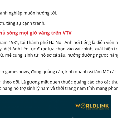
oanh nghiệp muốn hướng tới.
ơn, tăng sự cạnh tranh.
phủ sóng mọi giờ vàng trên VTV
 năm 1981, tại Thành phố Hà Nội. Anh nổi tiếng là diễn viê
, Việt Anh liên tục được lựa chọn vào vai chính, xuất hiện 
, mê cung, sinh tử, hồ sơ cá sấu, hướng dưỡng ngược nắng,
nh gameshows, đóng quảng cáo, kinh doanh và làm MC các c
ười theo dõi. Là gương mặt quen thuộc quảng cáo cho các th
c năng hỗ trợ sinh lý nam và thời trang nam tính mang phong