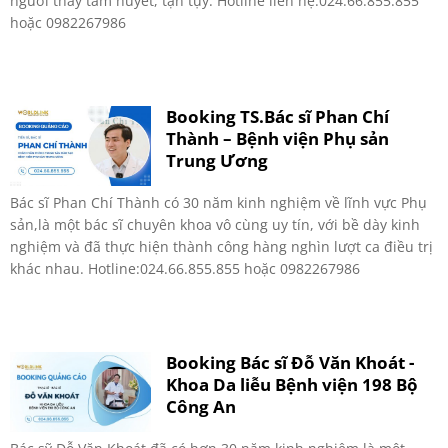
người thầy tâm huyết, tận tụy. Hotline liên hệ:024.66.855.855
hoặc 0982267986
Booking TS.Bác sĩ Phan Chí
Thành – Bệnh viện Phụ sản
Trung Ương
Bác sĩ Phan Chí Thành có 30 năm kinh nghiệm về lĩnh vực Phụ
sản,là một bác sĩ chuyên khoa vô cùng uy tín, với bề dày kinh
nghiệm và đã thực hiện thành công hàng nghìn lượt ca điều trị
khác nhau. Hotline:024.66.855.855 hoặc 0982267986
Booking Bác sĩ Đỗ Văn Khoát -
Khoa Da liễu Bệnh viện 198 Bộ
Công An